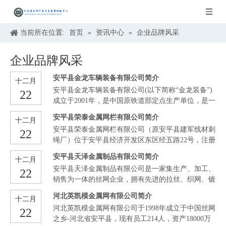
当前所在位置:
首页
»
资讯中心
»
企业品牌风采
企业品牌风采
安平县金龙车辆装备有限公司简介
十二月
安平县金龙车辆装备有限公司(以下简称“金龙装备”)
22
成立于2001年，是中国原铁道部定点生产单位，是一
家专注服务于交通轨道装备的企业，目前在全国轨道
安平县荣泰金属网栏有限公司简介
十二月
交通行业车窗制造产品竞争力排名第一位。目前产品
安平县荣泰金属网栏有限公司（原安平县建军线材刺
22
有特种玻璃制品、水溶性涂料、车辆配件等三大主型
绳厂）位于安平县经济开发区东区经五路22号，注册
产品。是中车唐车、中车长客、中车青岛四方、中车
资金5018万元，总投资9000多万元，拥有各种生产检
浦镇的主要供应商，还远销美国、韩国、日本、俄罗
安平县天泽金属制品有限公司简介
十二月
测设备50多台，可日产隔离栅30公里，日产刀刺滚笼
斯等国际市场。
安平县天泽金属制品有限公司是一家集生产、加工、
22
100多吨、双股刺铁丝120吨，日产格宾网15万平米。
销售为一体的丝网企业，拥有先进的拉丝、织网、镀
锌设备，占地215亩。主要产品有：软质黑铁丝、镀
河北英凯模金属网有限公司简介
十二月
锌丝、不锈钢丝网、黄铜网、铁丝网、电焊网、勾花
河北英凯模金属网有限公司于1998年成立于中国丝网
22
网、护栏网、钢板网、钢格板、石笼网、荷兰网等系
之乡-河北省安平县，现有员工214人，资产18000万
列产品。