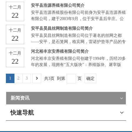
元，年销售额约2.5亿元，年利税上千万，是河北省
安平县浩源养殖有限公司简介
十二月
产业集群龙头企业，高新技术企业，科技型中小企
安平县浩源养殖股份有限公司前身为安平县浩源养殖
22
业，河北省中小企业名牌产品，河北省质量效益型先
有限公司，建于2003年9月，位于安平县后辛庄。公
进企业。
司注册资金1560万元。主营业务是种猪商品猪生产与
安平县昊昌丝网制造有限公司简介
十二月
销售及进出口业务，主营品种：美系长白、大白、杜
安平县昊昌丝网制造有限公司位于著名的丝网之都
22
洛克。年出栏15万头。先后被命名为“国家生猪核心
——安平，是石笼网，格宾网，雷诺护垫等产品的专
育种场”、“中华人民共和国农业部生猪标准化示范
业生产厂家，我公司已率先通过了ISO9001质量管理
场”、“国家猪联合育种协作组成员单位”、“河北省农
河北裕丰京安养殖有限公司简介
十二月
体系认证、ISO14001环境管理体系认证和GB/T28001
业产业化经营重点龙头企业”、“河北省著名商标”、
河北裕丰京安养殖有限公司创建于1994年，历经20多
22
职业健康安全管理体系认证，并参与了三峡、南水北
“河北省名牌产品”、“河北省无公害畜产品产地”、
年的发展，现拥有“五大版块”：养殖版块、屠宰版
调、三江治理等大型堤坡防护及水利工程。
“河北诚信绿色无公害企业”、“河北农业大学教学科
块、饲料版块、能源环保版块、种植版块。公司现有
研基地”、“全省价格监测定点单位”、“河北质量诚信
员工2000余人，总资产16亿元，年产值达30亿元，被
1
2
3
共3页 到第
页
确定
AAA品牌企业”、“河北省重质量守信誉AAA级品牌
评为“农业产业化国家重点龙头企业”、“国家生猪活
企业”、“河北省农业
体储备基地”、“国家生猪核心育种场”、“国家生猪产
业技术体系综合实验站”、“国家农业标准化示范区”
新闻资讯
和“国家生猪标准示范场”等二十多项国家和省级荣誉
称号。
快速导航