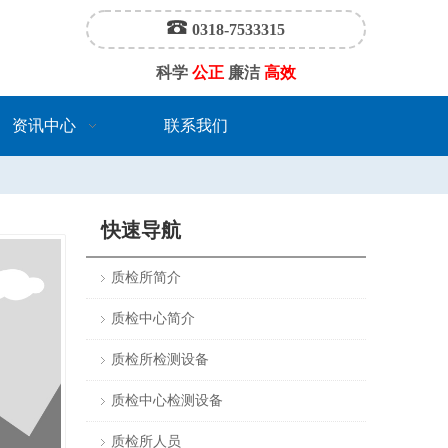
0318-7533315
科学
公正
廉洁
高效
资讯中心
联系我们
快速导航
质检所简介
质检中心简介
质检所检测设备
质检中心检测设备
质检所人员