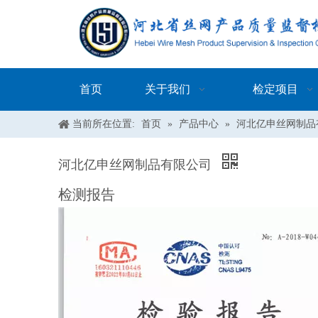
首页
关于我们
检定项目
当前所在位置:
首页
»
产品中心
»
河北亿申丝网制品
河北亿申丝网制品有限公司
检测报告