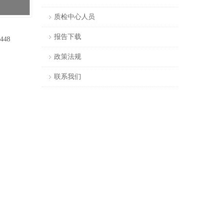
质检中心人员
报告下载
448
政策法规
联系我们