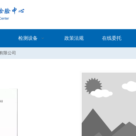
检测设备
政策法规
在线委托
有限公司