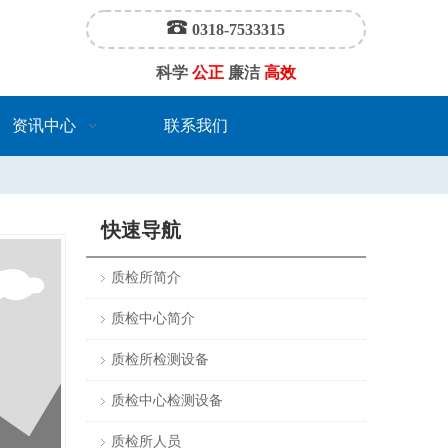
0318-7533315
科学
公正
廉洁
高效
资讯中心
联系我们
快速导航
质检所简介
质检中心简介
质检所检测设备
质检中心检测设备
质检所人员