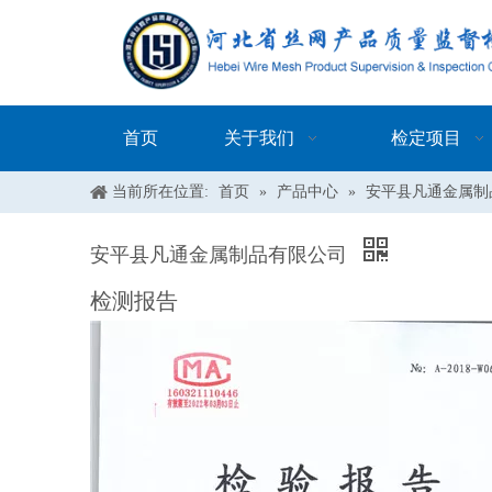
首页
关于我们
检定项目
当前所在位置:
首页
»
产品中心
»
安平县凡通金属制
安平县凡通金属制品有限公司
检测报告