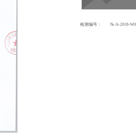
检测编号：
№:A-2018-W0