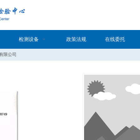
检测设备
政策法规
在线委托
有限公司