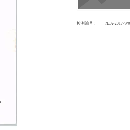
检测编号：
№:A-2017-W0