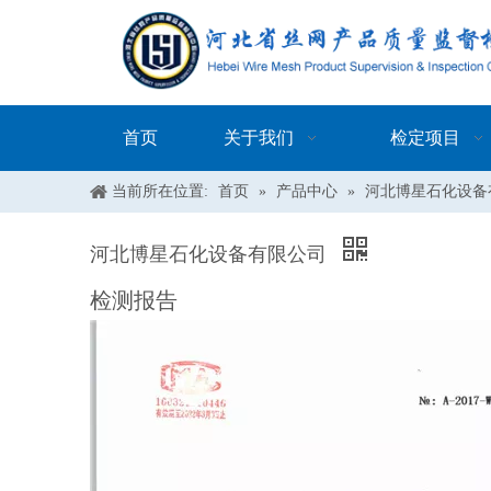
首页
关于我们
检定项目
当前所在位置:
首页
»
产品中心
»
河北博星石化设备
河北博星石化设备有限公司
检测报告