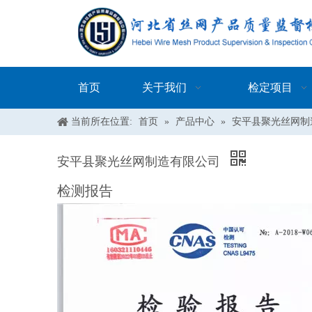
首页
关于我们
检定项目
当前所在位置:
首页
»
产品中心
»
安平县聚光丝网制
安平县聚光丝网制造有限公司
检测报告