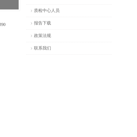
质检中心人员
报告下载
390
政策法规
联系我们