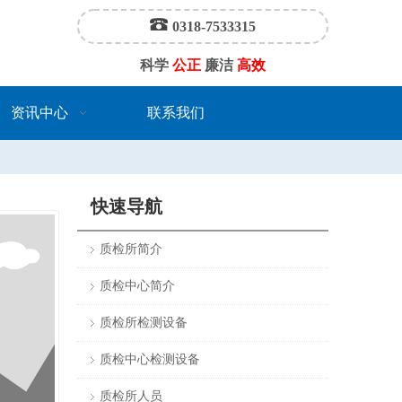
0318-7533315
科学
公正
廉洁
高效
资讯中心
联系我们
快速导航
质检所简介
质检中心简介
质检所检测设备
质检中心检测设备
质检所人员