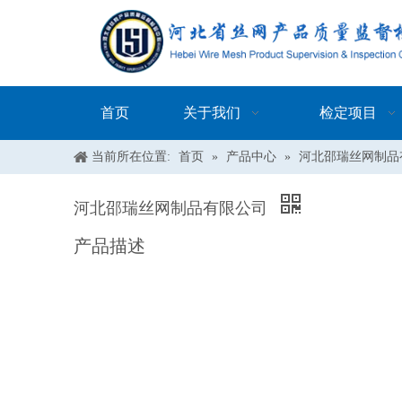
首页
关于我们
检定项目
当前所在位置:
首页
»
产品中心
»
河北邵瑞丝网制品
河北邵瑞丝网制品有限公司
产品描述