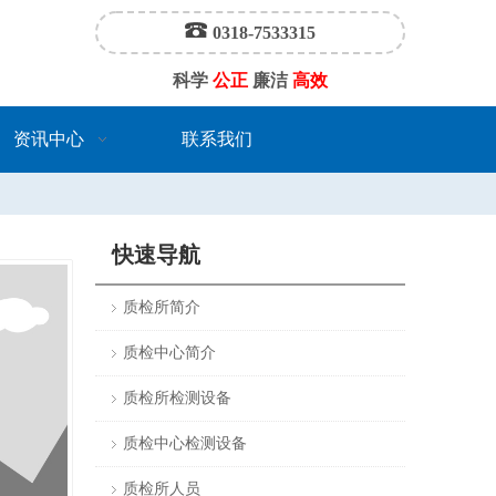
0318-7533315
科学
公正
廉洁
高效
资讯中心
联系我们
快速导航
质检所简介
质检中心简介
质检所检测设备
质检中心检测设备
质检所人员