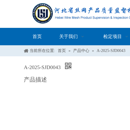
首页
关于我们
检定项目
当前所在位置:
首页
»
产品中心
»
A-2025-SJD0043
A-2025-SJD0043
产品描述