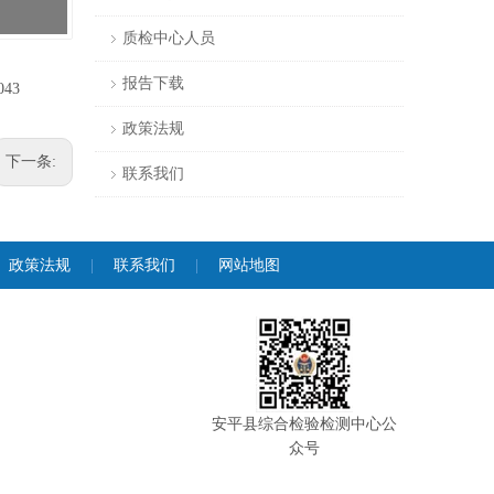
质检中心人员
报告下载
043
政策法规
下一条:
联系我们
政策法规
|
联系我们
|
网站地图
安平县综合检验检测中心公
众号