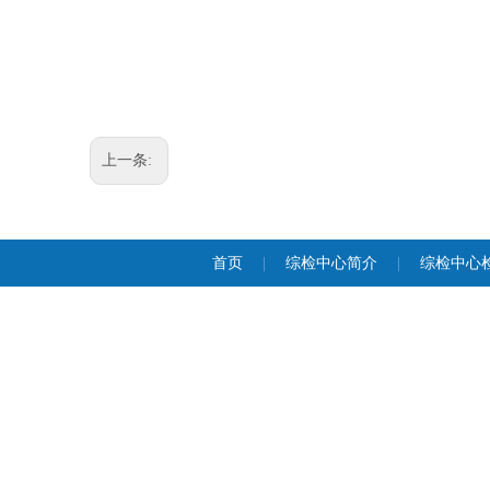
上一条:
首页
|
综检中心简介
|
综检中心