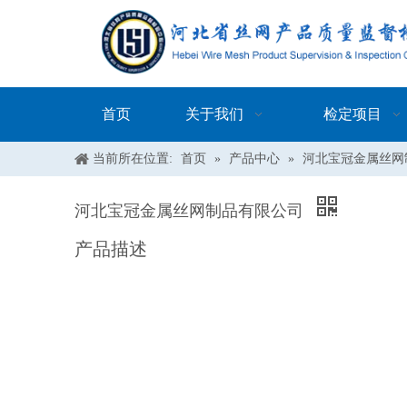
首页
关于我们
检定项目
当前所在位置:
首页
»
产品中心
»
河北宝冠金属丝网
河北宝冠金属丝网制品有限公司
产品描述