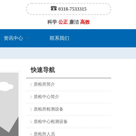
0318-7533315
科学
公正
廉洁
高效
资讯中心
联系我们
快速导航
质检所简介
质检中心简介
质检所检测设备
质检中心检测设备
质检所人员