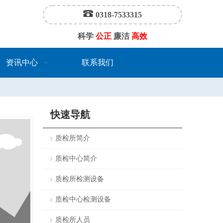
0318-7533315
科学
公正
廉洁
高效
资讯中心
联系我们
快速导航
质检所简介
质检中心简介
质检所检测设备
质检中心检测设备
质检所人员