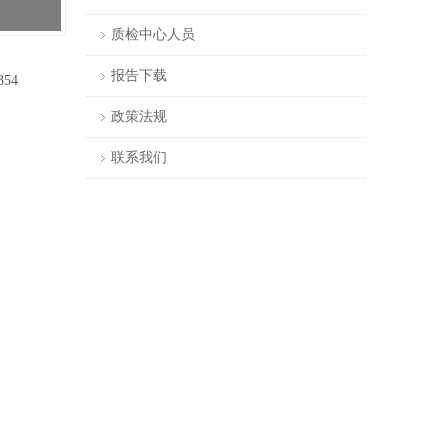
质检中心人员
报告下载
354
政策法规
联系我们