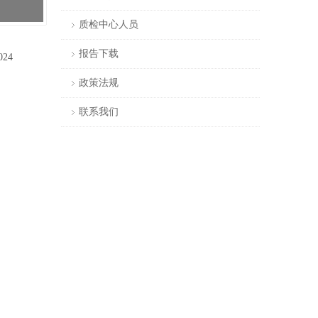
质检中心人员
报告下载
024
政策法规
联系我们