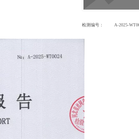
检测编号：
A-2025-WT0