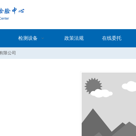
检测设备
政策法规
在线委托
有限公司